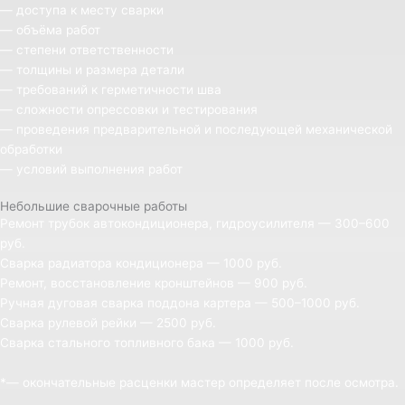
— доступа к месту сварки
— объёма работ
— степени ответственности
— толщины и размера детали
— требований к герметичности шва
— сложности опрессовки и тестирования
— проведения предварительной и последующей механической
обработки
— условий выполнения работ
Небольшие сварочные работы
Ремонт трубок автокондиционера, гидроусилителя — 300–600
руб.
Сварка радиатора кондиционера — 1000 руб.
Ремонт, восстановление кронштейнов — 900 руб.
Ручная дуговая сварка поддона картера — 500–1000 руб.
Сварка рулевой рейки — 2500 руб.
Сварка стального топливного бака — 1000 руб.
*— окончательные расценки мастер определяет после осмотра.