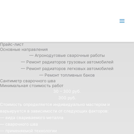
Перейти
Main
к
Men
содержимому
Прайс-лист
Основные направления
— Агронодуговые сварочные работы
— Ремонт радиаторов грузовых автомобилей
— Ремонт радиаторов легковых автомобилей
— Ремонт топливных баков
Сантиметр сварочного шва
Минимальная стоимость работ
30 – 300 руб.
300 руб.
Стоимость определяется индивидуально мастером и
варьируется в зависимости от следующих факторов:
— вида свариваемого металла
— сварочного шва
— применяемой технологии