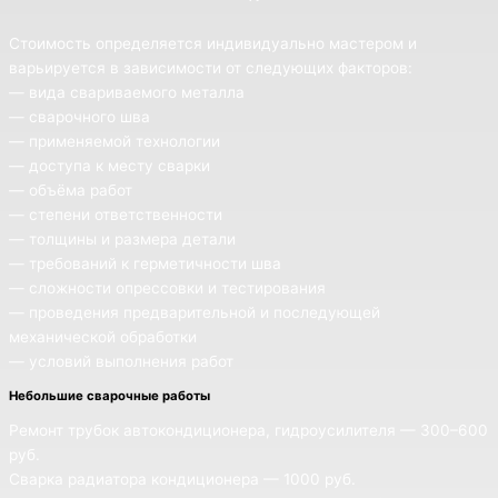
Стоимость определяется индивидуально мастером и
варьируется в зависимости от следующих факторов:
— вида свариваемого металла
— сварочного шва
— применяемой технологии
— доступа к месту сварки
— объёма работ
— степени ответственности
— толщины и размера детали
— требований к герметичности шва
— сложности опрессовки и тестирования
— проведения предварительной и последующей
механической обработки
— условий выполнения работ
Небольшие сварочные работы
Ремонт трубок автокондиционера, гидроусилителя — 300–600
руб.
Сварка радиатора кондиционера — 1000 руб.