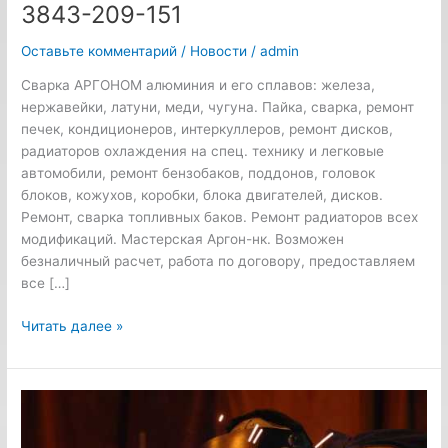
3843-209-151
8-
3843-
Оставьте комментарий
/
Новости
/
admin
209-
151
Сварка АРГОНОМ алюминия и его сплавов: железа,
нержавейки, латуни, меди, чугуна. Пайка, сварка, ремонт
печек, кондиционеров, интеркуллеров, ремонт дисков,
радиаторов охлаждения на спец. технику и легковые
автомобили, ремонт бензобаков, поддонов, головок
блоков, кожухов, коробки, блока двигателей, дисков.
Ремонт, сварка топливных баков. Ремонт радиаторов всех
модификаций. Мастерская Аргон-нк. Возможен
безналичный расчет, работа по договору, предоставляем
все […]
Читать далее »
Ремонт
радиаторов:
что