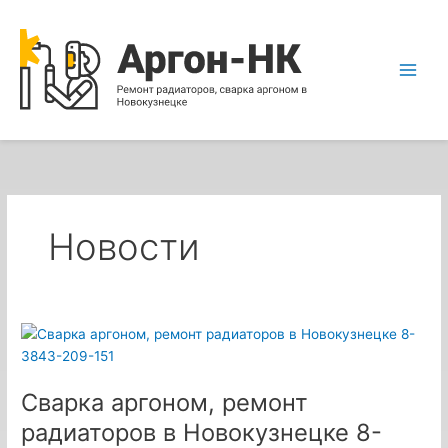
Перейти
Main
к
Men
содержимому
Новости
Сварка
аргоном,
ремонт
Сварка аргоном, ремонт
радиаторов
в
радиаторов в Новокузнецке 8-
Новокузнецке